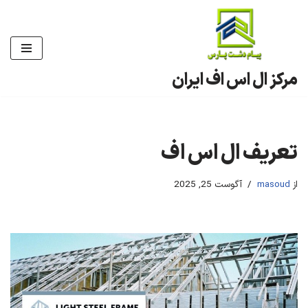
پرش
به
محتوا
مرکز ال اس اف ایران
تعریف ال اس اف
از
masoud
آگوست 25, 2025