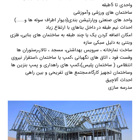
واحدی تا 5طبقه
ساختمان های ورزشی وآموزشی
واحد های صنعتی وپارتیشن بندی(دیوار اطراف سوله ها و……..)
احداث نیم طبقه در داخل بناهای با ارتفاع زیاد
امکان اضافه کردن یک یا چند طبقه به ساختمان های بنایی، فلزی
وبتنی به دلیل سبکی سازه
ساخت نمازخانه ، سرویس بهداشتی، مسجد ، تالار،رستوران ها
وفست فود ، اتاق های نگهبانی ،کمپ یا ساختمان ،استقرار نیروی
انتظامی ( ساختمان پلیس)،کمپ های راهداری و پمپ بنزین ها
وساختمان تجهیز کارگاه،مجتمع های تفریحی و بین راهی
احداث آلاچیق
مدرسه سازی