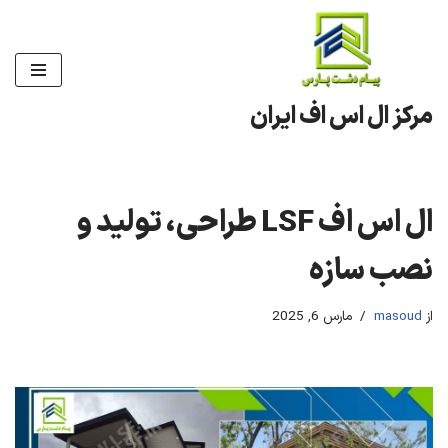
پرش
به
محتوا
مرکز ال اس اف ایران
ال اس اف LSF طراحی، تولید و
نصب سازه
از
masoud
مارس 6, 2025