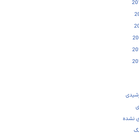
رشیدی
ی
ی نشده
نگ