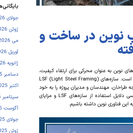
بایگانی‌ه
جولای 2026
ژوئن 2026
LS؛ انقلاب نوین در ساخت و
می 2026
فته
آوریل 2026
ژانویه 2026
های نوین به عنوان محرکی برای ارتقاء کیفیت،
دسامبر 2025
کاهش زمان اجرا و افزایش بهره‌وری شناخته شده است. سازه‌های LSF (Light Steel Framing)
اکتبر 2025
جه طراحان، مهندسان و مدیران پروژه را به خود
جلب کرده است. در این مقاله تخصصی، به بررسی دلایل استفاده از سازه‌های LSF و مزایای
سپتامبر 2025
ه این فناوری نوین داشته باشیم.
آگوست 2025
جولای 2025
ژوئن 2025