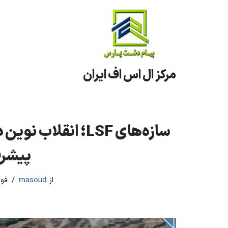
پرش
به
محتوا
مرکز ال اس اف ایران
سازه‌های LSF؛ انقل
پیشرف
از
masoud
فوریه 