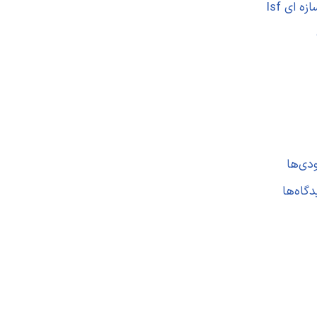
 ای lsf
دی‌ها
گاه‌ها